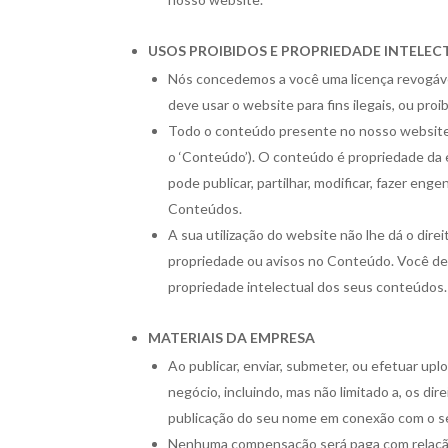
USOS PROIBIDOS E PROPRIEDADE INTELEC
Nós concedemos a você uma licença revogável
deve usar o website para fins ilegais, ou proi
Todo o conteúdo presente no nosso website in
o ‘Conteúdo’). O conteúdo é propriedade da 
pode publicar, partilhar, modificar, fazer eng
Conteúdos.
A sua utilização do website não lhe dá o dire
propriedade ou avisos no Conteúdo. Você de
propriedade intelectual dos seus conteúdos.
MATERIAIS DA EMPRESA
Ao publicar, enviar, submeter, ou efetuar u
negócio, incluindo, mas não limitado a, os di
publicação do seu nome em conexão com o 
Nenhuma compensação será paga com relação