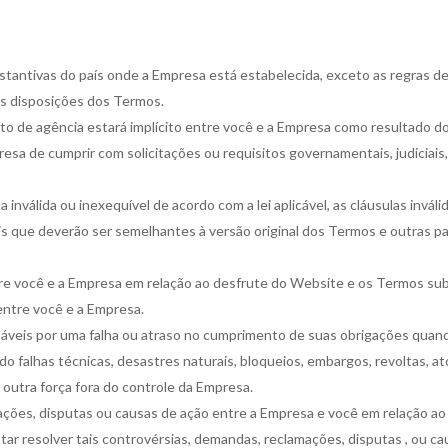
bstantivas do país onde a Empresa está estabelecida, exceto as regras de
as disposições dos Termos.
o de agência estará implícito entre você e a Empresa como resultado 
sa de cumprir com solicitações ou requisitos governamentais, judiciais, p
inválida ou inexequível de acordo com a lei aplicável, as cláusulas invál
veis que deverão ser semelhantes à versão original dos Termos e outras 
re você e a Empresa em relação ao desfrute do Website e os Termos su
 entre você e a Empresa.
sáveis por uma falha ou atraso no cumprimento de suas obrigações quando
do falhas técnicas, desastres naturais, bloqueios, embargos, revoltas, a
 outra força fora do controle da Empresa.
ções, disputas ou causas de ação entre a Empresa e você em relação ao
r resolver tais controvérsias, demandas, reclamações, disputas , ou ca