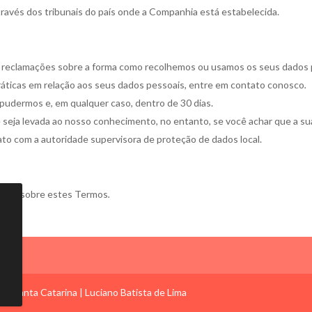
través dos tribunais do país onde a Companhia está estabelecida.
reclamações sobre a forma como recolhemos ou usamos os seus dados pe
áticas em relação aos seus dados pessoais, entre em contato conosco
.
udermos e, em qualquer caso, dentro de 30 dias.
seja levada ao nosso conhecimento, no entanto, se você achar que a su
ato com a autoridade supervisora de proteção de dados local.
ntas sobre estes Termos
.
e Santa Catarina | Luciano Batista de Lima