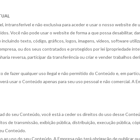
TUAL
, intransferível e não exclusiva para aceder e usar o nosso website de
bidos. Você não pode usar o website de forma a que possa desabilitar, dan
cluindo texto, código, gráficos, logos, imagens, vídeos, software util
empresa, ou dos seus contratados e protegidos por lei (propriedade inte
enharia reversa, participar da transferência ou criar e vender trabalhos 
ito de fazer qualquer uso ilegal e não permitido do Conteúdo e, em particu
verá usar o Conteúdo apenas para seu uso pessoal e não comercial. A 
pload do seu Conteúdo, você está a ceder os direitos do uso desse Cont
reitos de transmissão, exibição pública, distribuição, execução pública, 
seu Conteúdo.
 ao uso do seu Conteúdo. A Empresa não terá obrigação de publicar ou