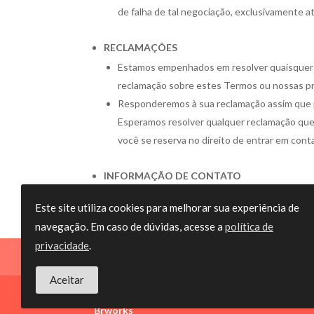
de falha de tal negociação, exclusivamente a
RECLAMAÇÕES
Estamos empenhados em resolver quaisquer 
reclamação sobre estes Termos ou nossas pr
Responderemos à sua reclamação assim que p
Esperamos resolver qualquer reclamação que 
você se reserva no direito de entrar em cont
INFORMAÇÃO DE CONTATO
Agradecemos os seus comentários ou pergu
Este site utiliza cookies para melhorar sua experiência de
navegação. Em caso de dúvidas, acesse a
política de
privacidade
.
Termos de Uso
Política de Privacidade
Aceitar
O melhor serviço de Celebrante para Casamentos d
Brworks