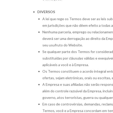
DIVERSOS
A lei que rege os Termos deve ser as leis su
em jurisdições que não dêem efeito a todas 
Nenhuma parceria, emprego ou relacionament
deverá ser uma derrogação ao direito da Empre
seu usufruto do Website.
Se qualquer parte dos Termos for considerada 
substituídas por cláusulas válidas e exequí
aplicáveis a você e à Empresa.
Os Termos constituem o acordo integral ent
ofertas, sejam eletrônicas, orais ou escritas,
A Empresa e suas afiliadas não serão respon
além do controle razoável da Empresa, incluin
governo, atos terroristas, guerra ou qualquer
Em caso de controvérsias, demandas, reclama
Termos, você e a Empresa concordam em tenta