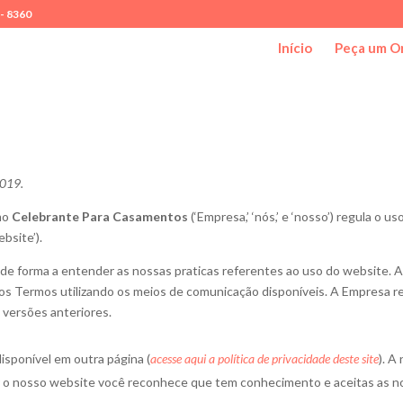
 - 8360
Início
Peça um O
2019.
mo
Celebrante Para Casamentos
(‘Empresa,’ ‘nós,’ e ‘nosso’) regula o 
ebsite’).
o de forma a entender as nossas praticas referentes ao uso do website. 
 dos Termos utilizando os meios de comunicação disponíveis. A Empresa 
 versões anteriores.
isponível em outra página (
acesse aqui a política de privacidade deste site
). A
zar o nosso website você reconhece que tem conhecimento e aceitas as no