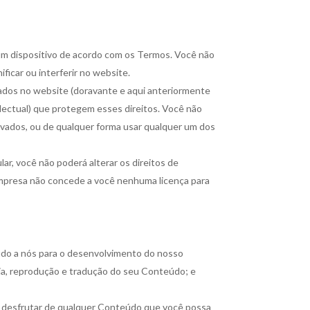
 um dispositivo de acordo com os Termos. Você não
ificar ou interferir no website.
izados no website (doravante e aqui anteriormente
lectual) que protegem esses direitos. Você não
derivados, ou de qualquer forma usar qualquer um dos
lar, você não poderá alterar os direitos de
Empresa não concede a você nenhuma licença para
eúdo a nós para o desenvolvimento do nosso
cópia, reprodução e tradução do seu Conteúdo; e
 desfrutar de qualquer Conteúdo que você possa