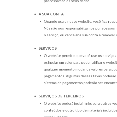
processamos os seus dados.
A SUA CONTA
Quando usa o nosso website, você fica respon
Nós não nos responsabilizamos por acessos nã
o serviço, ou cancelar a sua conta e remover 
SERVIÇOS
O website permite que você use os serviços 
estipular um valor para poder utilizar o we
qualquer momento mudar os valores para po
pagamentos. Algumas dessas taxas poderão 
sistema de pagamentos poderão ser encontr
SERVIÇOS DE TERCEIROS
O website poderá incluir links para outros w
conteúdos e outro tipo de materiais incluíd
nosso website.