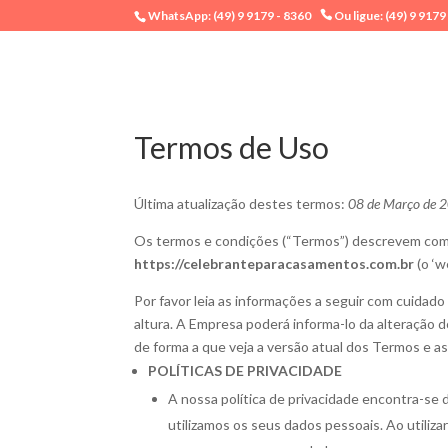
WhatsApp: (49) 9 9179 - 8360
Ou ligue: (49) 9 9179
Termos de Uso
Última atualização destes termos:
08 de Março de 
Os termos e condições (“Termos”) descrevem co
https://celebranteparacasamentos.com.br
(o ‘w
Por favor leia as informações a seguir com cuidad
altura. A Empresa poderá informa-lo da alteração
de forma a que veja a versão atual dos Termos e as
POLÍTICAS DE PRIVACIDADE
A nossa política de privacidade encontra-se d
utilizamos os seus dados pessoais. Ao utili