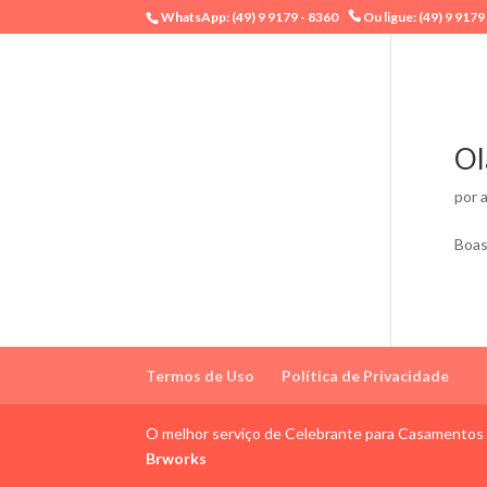
WhatsApp: (49) 9 9179 - 8360
Ou ligue: (49) 9 9179
Ol
por
Boas
Termos de Uso
Política de Privacidade
O melhor serviço de Celebrante para Casamentos d
Brworks