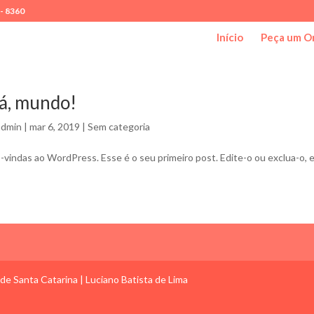
 - 8360
Início
Peça um O
á, mundo!
admin
|
mar 6, 2019
|
Sem categoria
-vindas ao WordPress. Esse é o seu primeiro post. Edite-o ou exclua-o,
e Santa Catarina | Luciano Batista de Lima