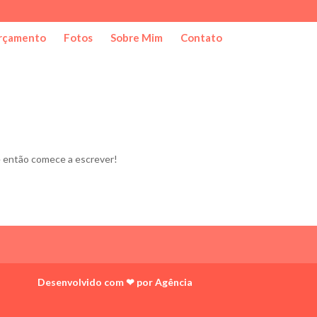
rçamento
Fotos
Sobre Mim
Contato
 e então comece a escrever!
Desenvolvido com ❤ por Agência